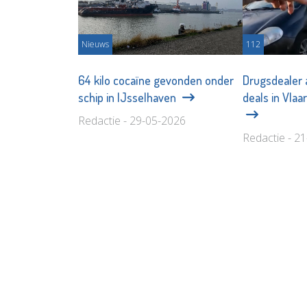
Nieuws
112
64 kilo cocaïne gevonden onder
Drugsdealer
schip in IJsselhaven
deals in Vla
Redactie - 29-05-2026
Redactie - 2