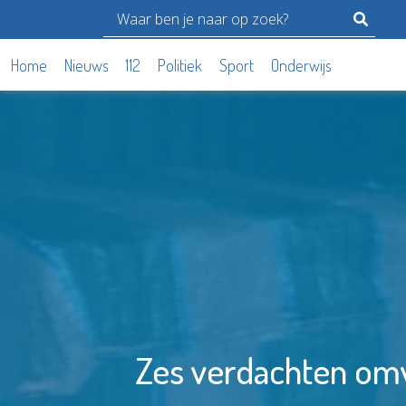
Home
Nieuws
112
Politiek
Sport
Onderwijs
Zes verdachten omv