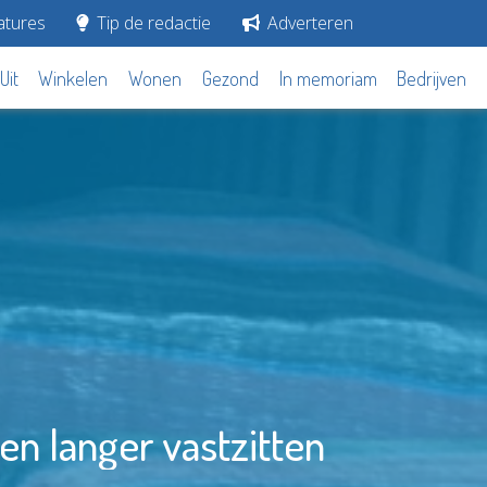
tures
Tip de redactie
Adverteren
Uit
Winkelen
Wonen
Gezond
In memoriam
Bedrijven
n langer vastzitten