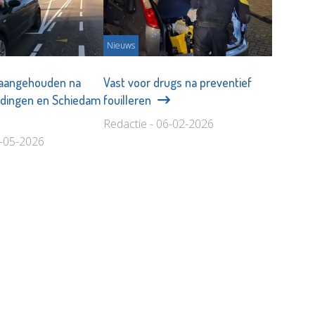
Nieuws
 aangehouden na
Vast voor drugs na preventief
ardingen en Schiedam
fouilleren
Redactie - 06-02-2026
1-05-2026