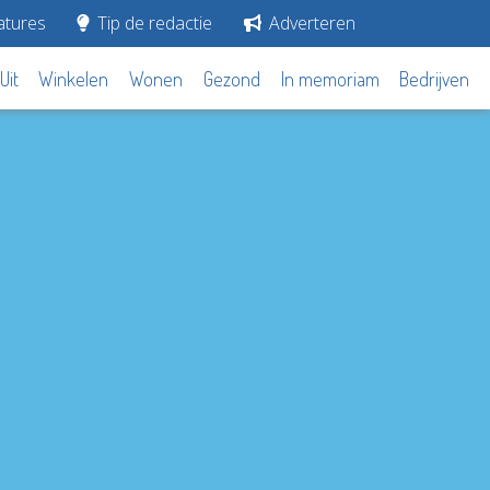
tures
Tip de redactie
Adverteren
Uit
Winkelen
Wonen
Gezond
In memoriam
Bedrijven