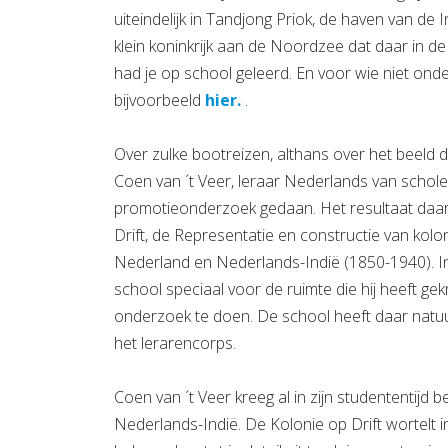
uiteindelijk in Tandjong Priok, de haven van de
klein koninkrijk aan de Noordzee dat daar in de
had je op school geleerd. En voor wie niet ond
bijvoorbeeld
hier.
.
Over zulke bootreizen, althans over het beeld
Coen van ´t Veer, leraar Nederlands van scho
promotieonderzoek gedaan. Het resultaat daarv
Drift, de Representatie en constructie van koloni
Nederland en Nederlands-Indië (1850-1940). In 
school speciaal voor de ruimte die hij heeft g
onderzoek te doen. De school heeft daar natuurl
het lerarencorps.
Coen van ´t Veer kreeg al in zijn studententijd 
Nederlands-Indië. De Kolonie op Drift wortelt 