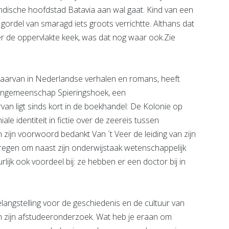
 Indische hoofdstad Batavia aan wal gaat. Kind van een
 gordel van smaragd iets groots verrichtte. Althans dat
er de oppervlakte keek, was dat nog waar ook.Zie
 daarvan in Nederlandse verhalen en romans, heeft
lengemeenschap Spieringshoek, een
an ligt sinds kort in de boekhandel: De Kolonie op
ale identiteit in fictie over de zeereis tussen
zijn voorwoord bedankt Van ´t Veer de leiding van zijn
ekregen om naast zijn onderwijstaak wetenschappelijk
ijk ook voordeel bij: ze hebben er een doctor bij in
belangstelling voor de geschiedenis en de cultuur van
in zijn afstudeeronderzoek. Wat heb je eraan om