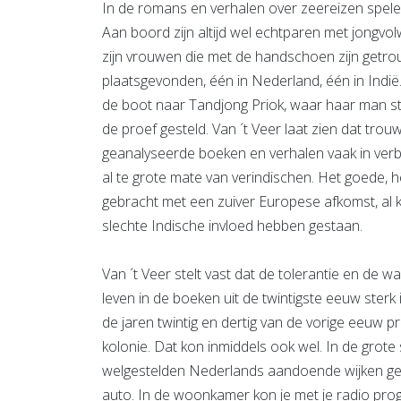
In de romans en verhalen over zeereizen spelen
Aan boord zijn altijd wel echtparen met jongv
zijn vrouwen die met de handschoen zijn getro
plaatsgevonden, één in Nederland, één in Indi
de boot naar Tandjong Priok, waar haar man s
de proef gesteld. Van ´t Veer laat zien dat tr
geanalyseerde boeken en verhalen vaak in ve
al te grote mate van verindischen. Het goede, he
gebracht met een zuiver Europese afkomst, al k
slechte Indische invloed hebben gestaan.
Van ´t Veer stelt vast dat de tolerantie en de 
leven in de boeken uit de twintigste eeuw ster
de jaren twintig en dertig van de vorige eeuw p
kolonie. Dat kon inmiddels ook wel. In de grot
welgestelden Nederlands aandoende wijken geb
auto. In de woonkamer kon je met je radio pro