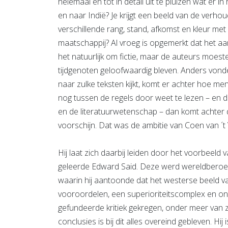
helemaal en tot in detail uit te pluizen wat er 
en naar Indië? Je krijgt een beeld van de verh
verschillende rang, stand, afkomst en kleur met
maatschappij? Al vroeg is opgemerkt dat het aan
het natuurlijk om fictie, maar de auteurs moes
tijdgenoten geloofwaardig bleven. Anders vond
naar zulke teksten kijkt, komt er achter hoe me
nog tussen de regels door weet te lezen – en 
en de literatuurwetenschap – dan komt achter d
voorschijn. Dat was de ambitie van Coen van ´t 
Hij laat zich daarbij leiden door het voorbeeld
geleerde Edward Said. Deze werd wereldberoem
waarin hij aantoonde dat het westerse beeld va
vooroordelen, een superioriteitscomplex en ond
gefundeerde kritiek gekregen, onder meer van z
conclusies is bij dit alles overeind gebleven. Hi