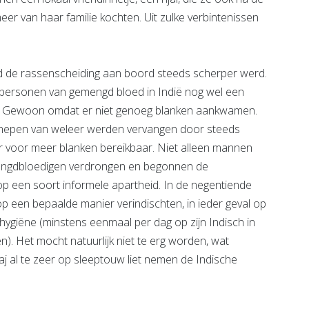
eer van haar familie kochten. Uit zulke verbintenissen
tijd de rassenscheiding aan boord steeds scherper werd.
personen van gemengd bloed in Indië nog wel een
eid. Gewoon omdat er niet genoeg blanken aankwamen.
chepen van weleer werden vervangen door steeds
or voor meer blanken bereikbaar. Niet alleen mannen
ngdbloedigen verdrongen en begonnen de
 op een soort informele apartheid. In de negentiende
 een bepaalde manier verindischten, in ieder geval op
e hygiëne (minstens eenmaal per dag op zijn Indisch in
en). Het mocht natuurlijk niet te erg worden, wat
aj al te zeer op sleeptouw liet nemen de Indische