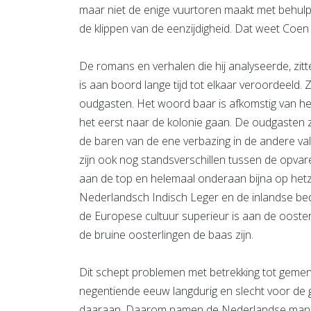
maar niet de enige vuurtoren maakt met behulp
de klippen van de eenzijdigheid. Dat weet Coen v
De romans en verhalen die hij analyseerde, zitte
is aan boord lange tijd tot elkaar veroordeeld
oudgasten. Het woord baar is afkomstig van het
het eerst naar de kolonie gaan. De oudgasten z
de baren van de ene verbazing in de andere vallen
zijn ook nog standsverschillen tussen de opv
aan de top en helemaal onderaan bijna op hetze
Nederlandsch Indisch Leger en de inlandse bed
de Europese cultuur superieur is aan de ooster
de bruine oosterlingen de baas zijn.
Dit schept problemen met betrekking tot gemeng
negentiende eeuw langdurig en slecht voor d
daaraan. Daarom namen de Nederlandse mannen 