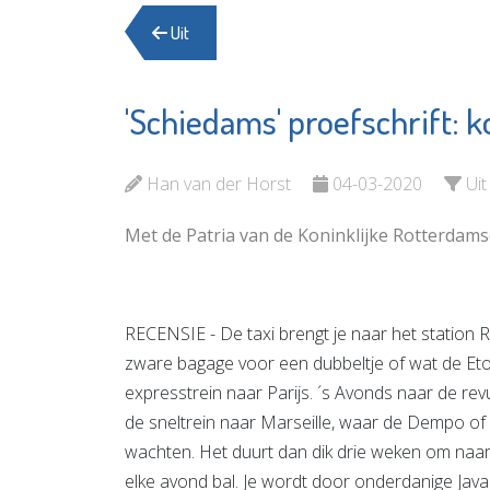
Uit
'Schiedams' proefschrift: ko
Stichting Primo
Schiedam
Han van der Horst
04-03-2020
Uit
Bekijk de pagina
Met de Patria van de Koninklijke Rotterdams
RECENSIE - De taxi brengt je naar het station R
zware bagage voor een dubbeltje of wat de Etoi
expresstrein naar Parijs. ´s Avonds naar de r
de sneltrein naar Marseille, waar de Dempo of 
wachten. Het duurt dan dik drie weken om naar
elke avond bal. Je wordt door onderdanige Java