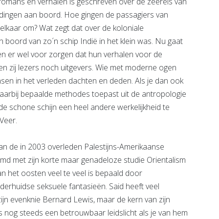
in romans en verhalen is geschreven over de zeereis van
oudingen aan boord. Hoe gingen de passagiers van
 elkaar om? Wat zegt dat over de koloniale
 boord van zo´n schip Indië in het klein was. Nu gaat
ten er wel voor zorgen dat hun verhalen voor de
en zij lezers noch uitgevers. Wie met moderne ogen
nsen in het verleden dachten en deden. Als je dan ook
daarbij bepaalde methodes toepast uit de antropologie
e schone schijn een heel andere werkelijkheid te
Veer.
 van de in 2003 overleden Palestijns-Amerikaanse
d met zijn korte maar genadeloze studie Orientalism
n het oosten veel te veel is bepaald door
erhuidse seksuele fantasieën. Said heeft veel
ijn evenknie Bernard Lewis, maar de kern van zijn
j is nog steeds een betrouwbaar leidslicht als je van hem