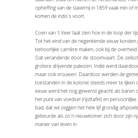
opheffing van de slavernij in 1859 vaak min of m
komen de indo´s voort.
Coen van ´t Veer laat zien hoe in de loop der 
Tot het eind van de negentiende eeuw konden 
behoorlijke carrière maken, ook bij de overh
Dat veranderde door de stoomvaart. De zeils
grotere drijvende paleizen. Indië werd daardo
maar ook vrouwen. Daardoor werden de geme
toestanden in de kolonie steeds meer te lijken
eeuw werd het nog gewenst geacht als baren op
het punt van voedsel (rijsttafel) en persoonlijk
bad, dat wil zeggen het hele lijf grondig afspoel
gebeurde als zo´n nieuwkomer zich door zijn nj
manier van leven in.