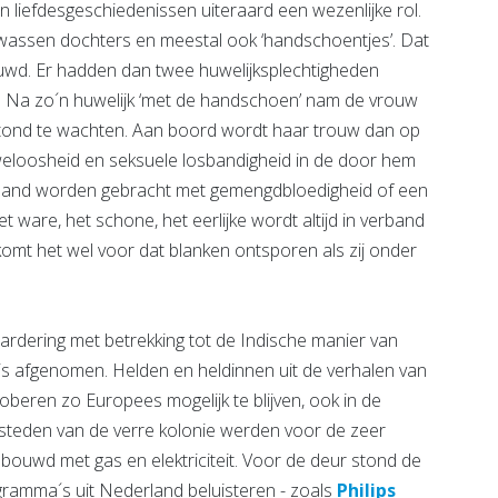
 liefdesgeschiedenissen uiteraard een wezenlijke rol.
olwassen dochters en meestal ook ‘handschoentjes’. Dat
uwd. Er hadden dan twee huwelijksplechtigheden
ë. Na zo´n huwelijk ‘met de handschoen’ nam de vrouw
tond te wachten. Aan boord wordt haar trouw dan op
ouweloosheid en seksuele losbandigheid in de door hem
rband worden gebracht met gemengdbloedigheid of een
t ware, het schone, het eerlijke wordt altijd in verband
omt het wel voor dat blanken ontsporen als zij onder
waardering met betrekking tot de Indische manier van
k is afgenomen. Helden en heldinnen uit de verhalen van
roberen zo Europees mogelijk te blijven, ook in de
e steden van de verre kolonie werden voor de zeer
ouwd met gas en elektriciteit. Voor de deur stond de
gramma´s uit Nederland beluisteren - zoals
Philips