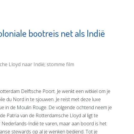
loniale bootreis net als Indië
Stichtin
Irado
Elckerly
Bekijk de pagina
Bekijk de
che Lloyd naar Indië; stomme film
otterdam Delftsche Poort. Je wenkt een witkiel om je
le du Nord in te sjouwen. Je reist met deze luxe
evue in de Moulin Rouge. De volgende ochtend neem je
de Patria van de Rotterdamsche Lloyd al ligt te
 Nederlands-Indië te varen, maar aan boord is het
anse stewards op al je wenken bediend. Tot je