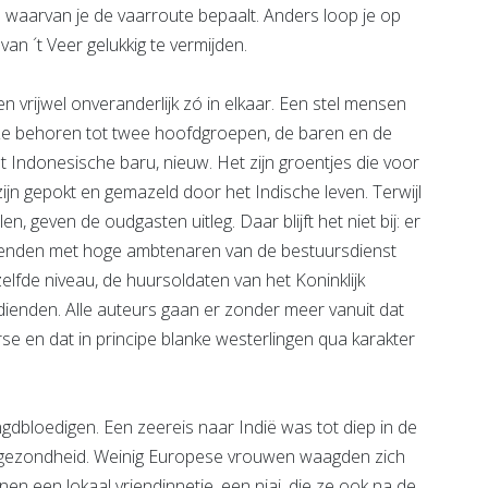
 waarvan je de vaarroute bepaalt. Anders loop je op
an ´t Veer gelukkig te vermijden.
n vrijwel onveranderlijk zó in elkaar. Een stel mensen
. Ze behoren tot twee hoofdgroepen, de baren en de
 Indonesische baru, nieuw. Het zijn groentjes die voor
ijn gepokt en gemazeld door het Indische leven. Terwijl
, geven de oudgasten uitleg. Daar blijft het niet bij: er
arenden met hoge ambtenaren van de bestuursdienst
lfde niveau, de huursoldaten van het Koninklijk
ienden. Alle auteurs gaan er zonder meer vanuit dat
se en dat in principe blanke westerlingen qua karakter
dbloedigen. Een zeereis naar Indië was tot diep in de
e gezondheid. Weinig Europese vrouwen waagden zich
een lokaal vriendinnetje, een njai, die ze ook na de