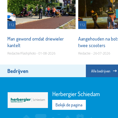
112
112
Man gewond omdat driewieler
Aangehouden na bots
kantelt
twee scooters
Redactie/Flashphoto - 01-08-2026
Redactie - 26-07-2026
Bedrijven
Alle bedrijven
Herbergier Schiedam
Bekijk de pagina