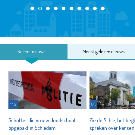
Recent nieuws
Meest gelezen nieuws
112
Uit
Schutter die vrouw doodschoot
Zie de Schie, het beg
opgepakt in Schiedam
spreken over kanse