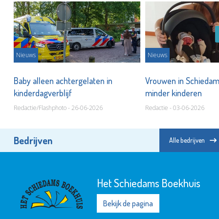
Nieuws
Nieuws
in
Baby alleen achtergelaten in
Vrouwen in Schiedam
kinderdagverblijf
minder kinderen
Redactie/Flashphoto - 26-06-2026
Redactie - 03-06-2026
Bedrijven
Alle bedrijven
Het Schiedams Boekhuis
Bekijk de pagina