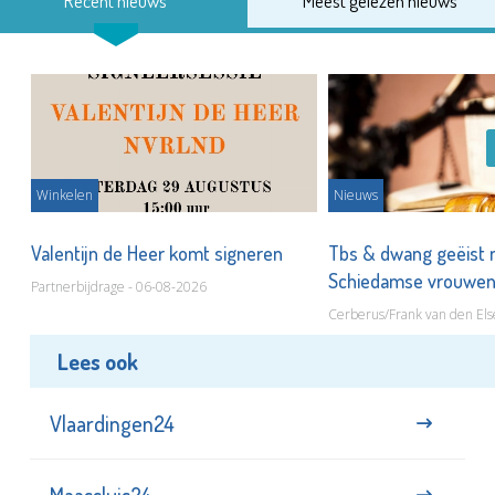
Recent nieuws
Meest gelezen nieuws
Winkelen
Nieuws
Valentijn de Heer komt signeren
Tbs & dwang geëist 
Schiedamse vrouwe
Partnerbijdrage - 06-08-2026
Cerberus/Frank van den Els
Lees ook
Vlaardingen24
Maassluis24