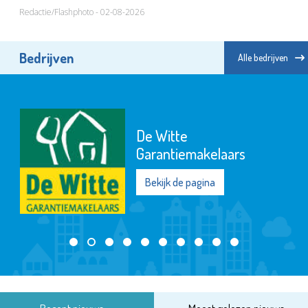
Redactie/Flashphoto - 02-08-2026
Bedrijven
Alle bedrijven
De Witte
Garantiemakelaars
Bekijk de pagina