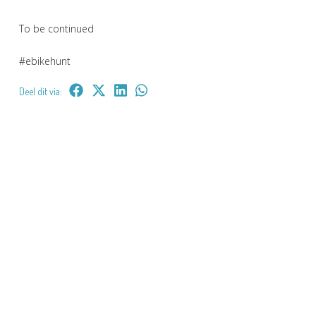
To be continued
#ebikehunt
Deel dit via: