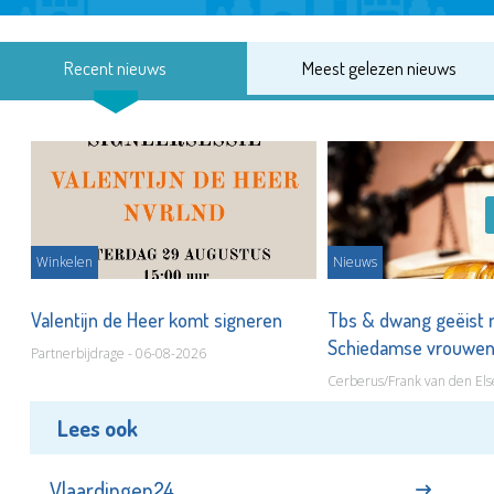
Recent nieuws
Meest gelezen nieuws
Winkelen
Nieuws
Valentijn de Heer komt signeren
Tbs & dwang geëist 
Schiedamse vrouwe
Partnerbijdrage - 06-08-2026
Cerberus/Frank van den Els
Lees ook
Vlaardingen24