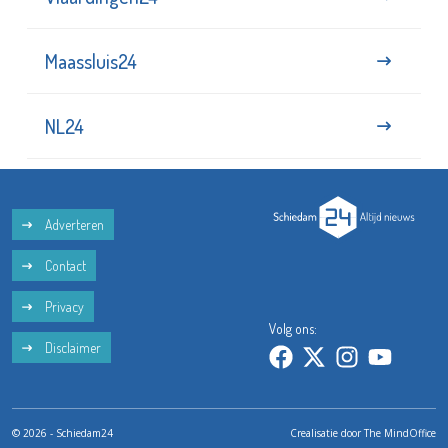
Maassluis24
NL24
Adverteren
Contact
Privacy
Volg ons:
Disclaimer
© 2026 - Schiedam24
Crealisatie door
The MindOffice