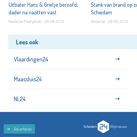
Uitbater Hans & Grietje beroofd,
Stank van brand op zu
dader na nazitten vast
Schiedam
Redactie/Flashphoto - 08-08-2026
Redactie - 08-08-2026
Lees ook
Vlaardingen24
Maassluis24
NL24
Adverteren