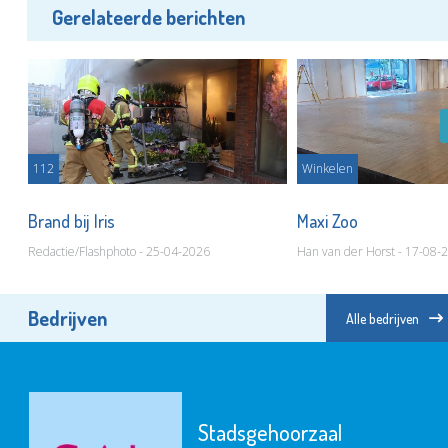
Gerelateerde berichten
112
Winkelen
Brand bij Iris
Maxi Zoo
Redactie/Flashphoto - 25-04-2026
Han van der Horst - 17-08-
Bedrijven
Alle bedrijven
Stadsgehoorzaal