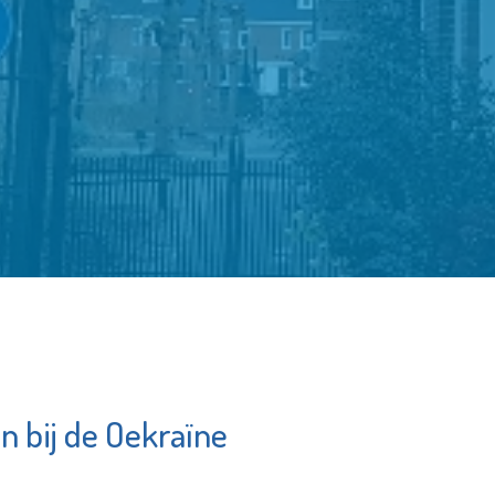
n bij de Oekraïne
hulp
Naut
am
Bekijk de pagina