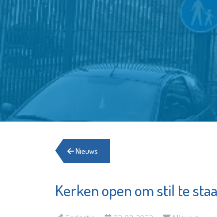
Nieuws
Kerken open om stil te staa
Franciscus
Energie
Schied
Bekijk de pagina