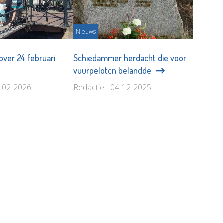
Nieuws
over 24 februari
Schiedammer herdacht die voor
vuurpeloton belandde
4-02-2026
Redactie - 04-12-2025