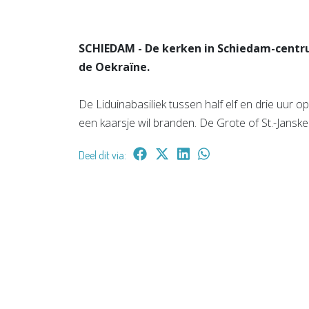
SCHIEDAM - De kerken in Schiedam-centru
de Oekraïne.
De Liduinabasiliek tussen half elf en drie uur ope
een kaarsje wil branden. De Grote of St.-Jansk
Deel dit via: