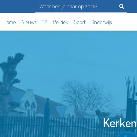
Home
Nieuws
112
Politiek
Sport
Onderwijs
Kerken 