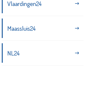
Vlaardingen24
Maassluis24
NL24
Blijf up-to-date