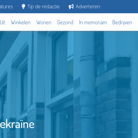
tures
Tip de redactie
Adverteren
Uit
Winkelen
Wonen
Gezond
In memoriam
Bedrijven
Oekraïne