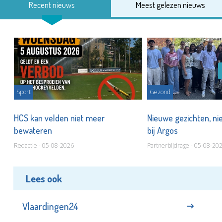
Recent nieuws
Meest gelezen nieuws
Sport
Gezond
HCS kan velden niet meer
Nieuwe gezichten, ni
bewateren
bij Argos
Redactie - 05-08-2026
Partnerbijdrage - 05-08-20
Lees ook
Vlaardingen24