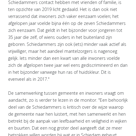
Schiedammers contact hebben met vrienden of familie, is
ten opzichte van 2019 licht gedaald. Het is dan ook niet
verrassend dat inwoners zich vaker eenzaam voelen; het
afgelopen jaar voelde bijna één op de zeven Schiedammers
zich eenzaam. Dat geldt in het bijzonder voor jongeren tot
35 jaar die zelf, of wiens ouders in het buitenland zijn
geboren. Schiedammers zijn ook (iets) minder vaak actief als
vrijwilliger, maar het aandeel mantelzorgers is nagenoeg
gelijk. Iets minder dan een kwart van alle inwoners voelde
zich de afgelopen twee jaar wel eens gediscrimineerd en dan
in het bijzonder vanwege hun ras of huidskleur. Dit is
evenveel als in 2017."
De samenwerking tussen gemeente en inwoners vraagt om
aandacht, zo is verder te lezen in de monitor. "Een behoorlijk
deel van de Schiedammers is kritisch over de wijze waarop
de gemeente naar hen luistert, met hen samenwerkt en hen
betrekt bij de aanpak van leefbaarheid en veiligheid in wijken
en buurten. Dat een nog groter deel aangeeft dat ze meer
betrokken willen worden bij wat er in Schiedam gebeurt,