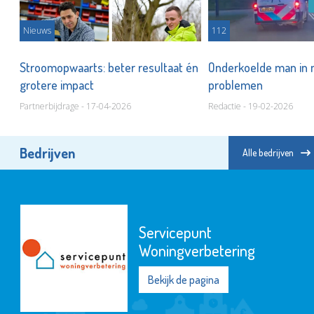
Nieuws
112
ar
Stroomopwaarts: beter resultaat én
Onderkoelde man in
grotere impact
problemen
Partnerbijdrage - 17-04-2026
Redactie - 19-02-2026
Bedrijven
Alle bedrijven
Servicepunt
Woningverbetering
Bekijk de pagina