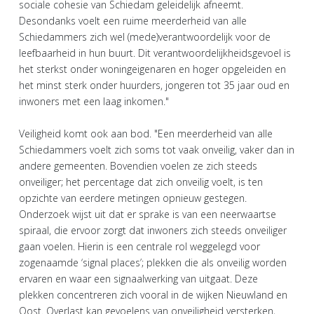
sociale cohesie van Schiedam geleidelijk afneemt.
Desondanks voelt een ruime meerderheid van alle
Schiedammers zich wel (mede)verantwoordelijk voor de
leefbaarheid in hun buurt. Dit verantwoordelijkheidsgevoel is
het sterkst onder woningeigenaren en hoger opgeleiden en
het minst sterk onder huurders, jongeren tot 35 jaar oud en
inwoners met een laag inkomen."
Veiligheid komt ook aan bod. "Een meerderheid van alle
Schiedammers voelt zich soms tot vaak onveilig, vaker dan in
andere gemeenten. Bovendien voelen ze zich steeds
onveiliger; het percentage dat zich onveilig voelt, is ten
opzichte van eerdere metingen opnieuw gestegen.
Onderzoek wijst uit dat er sprake is van een neerwaartse
spiraal, die ervoor zorgt dat inwoners zich steeds onveiliger
gaan voelen. Hierin is een centrale rol weggelegd voor
zogenaamde ‘signal places’; plekken die als onveilig worden
ervaren en waar een signaalwerking van uitgaat. Deze
plekken concentreren zich vooral in de wijken Nieuwland en
Oost. Overlast kan gevoelens van onveiligheid versterken,