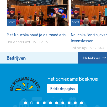
Sport
Sport
e
Met Nouchka houd je de moed erin
Nouchka Fontijn, ove
levenslessen
Han van der Horst - 15-02-2025
Ted Konings - 09-12-2024
Bedrijven
Alle bedrijven
Het Schiedams Boekhuis
Bekijk de pagina