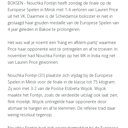
BOKSEN - Nouchka Fontijn heeft zondag de finale op de
Europese Spelen in Minsk met 1-4 verloren van Lauren Price
uit het VK. Daarmee is de Schiedamse boksster er niet in
geslaagd haar gouden medaille van de Europese Spelen van
4 jaar geleden in Bakoe te prolongeren.
Het was wat je noemt een 'hang en afklem-partij' waarmee
Price haar opponente wist te ontregelen en af te troeven. In
november had Nouchka Fontijn op het WK in India nog net
van Lauren Price gewonnen.
Nouchka Fontijn (31) plaatste zich vrijdag bij de Europese
Spelen in Minsk voor de finale in de klasse tot 75 kilogram.
Zij won met 3-2 van de Poolse Elzbieta Wojcik. Wojcik
maakte het Fontijn, zoals de verdeelde uitslag ook laat zien,
flink moeilijk. Wojcik ontregelde haar opponente door
alsmaar te hangen en af te klemmen. De referee trad daar
weinig resoluut tegenop.
Nouchka Fontijn had zich woensdagmiddag bij de Europese