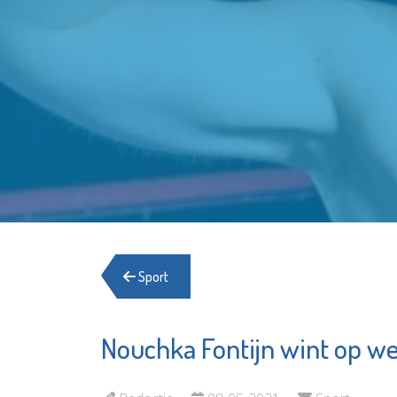
Sport
Nouchka Fontijn wint op we
Schiedam
Stedelij
Waterklaar
Gymnas
Schied