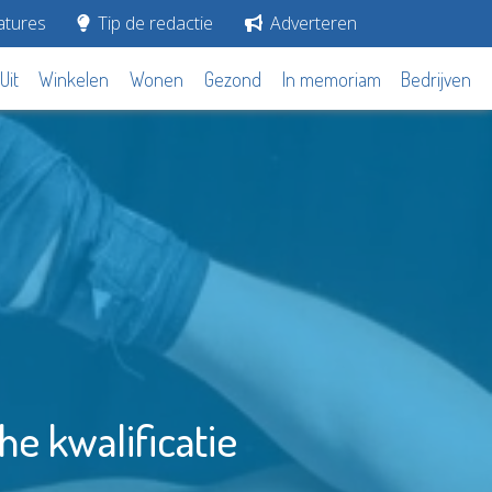
tures
Tip de redactie
Adverteren
Uit
Winkelen
Wonen
Gezond
In memoriam
Bedrijven
e kwalificatie