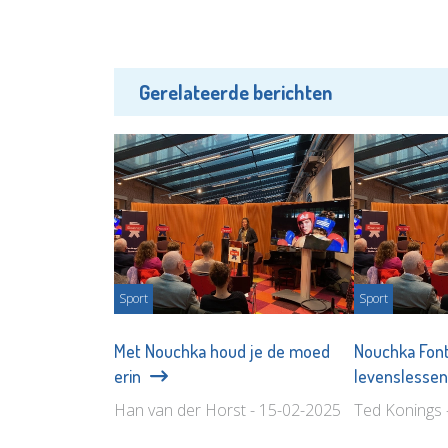
Gerelateerde berichten
Sport
Sport
Met Nouchka houd je de moed
Nouchka Font
erin
levenslesse
Han van der Horst - 15-02-2025
Ted Konings 