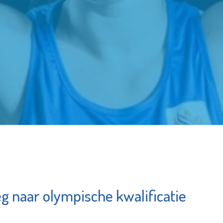
g naar olympische kwalificatie
k
Irado
ium
am
Bekijk de pagina