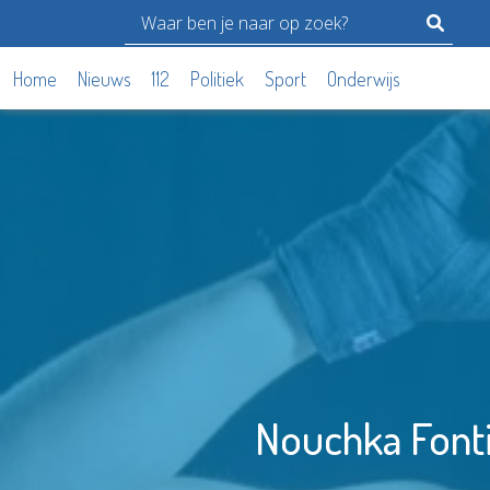
Home
Nieuws
112
Politiek
Sport
Onderwijs
Nouchka Fonti