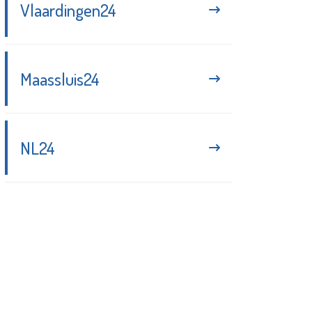
Vlaardingen24
Maassluis24
NL24
Blijf up-to-date