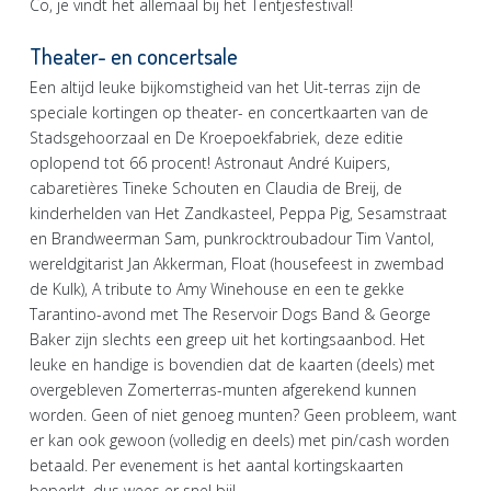
Co, je vindt het allemaal bij het Tentjesfestival!
Theater- en concertsale
Een altijd leuke bijkomstigheid van het Uit-terras zijn de
speciale kortingen op theater- en concertkaarten van de
Stadsgehoorzaal en De Kroepoekfabriek, deze editie
oplopend tot 66 procent! Astronaut André Kuipers,
cabaretières Tineke Schouten en Claudia de Breij, de
kinderhelden van Het Zandkasteel, Peppa Pig, Sesamstraat
en Brandweerman Sam, punkrocktroubadour Tim Vantol,
wereldgitarist Jan Akkerman, Float (housefeest in zwembad
de Kulk), A tribute to Amy Winehouse en een te gekke
Tarantino-avond met The Reservoir Dogs Band & George
Baker zijn slechts een greep uit het kortingsaanbod. Het
leuke en handige is bovendien dat de kaarten (deels) met
overgebleven Zomerterras-munten afgerekend kunnen
worden. Geen of niet genoeg munten? Geen probleem, want
er kan ook gewoon (volledig en deels) met pin/cash worden
betaald. Per evenement is het aantal kortingskaarten
beperkt, dus wees er snel bij!