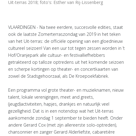
Uit-terras 2018; foto's: Esther van Rij-Lissenberg
VLAARDINGEN - Na twee eerdere, succesvolle edities, staat
ook de laatste Zomerterraszondag van 2019 in het teken
van het Uit-terras: de officiële opening van een gloednieuw
cultureel seizoen! Van een uur tot tegen zessen worden in ’t
Hof/Oranjepark alle cultuur- en festivalliefhebbers
getrakteerd op talloze optredens uit het komende seizoen
en scherpe kortingen op theater- en concertkaarten van
zowel de Stadsgehoorzaal, als De Kroepoekfabriek.
Een programma vol grote theater- en muzieknamen, nieuw
talent, lokale verenigingen, meet and greets,
(jeugd)activiteiten, hapjes, drankjes en natuurlijk veel
gezelligheid. Dat is in een notendop wat het Uit-terras
aankomende zondag 1 september te bieden heeft. Onder
andere Gerard Cox (met zijn allereerste solo-optreden),
chansonnier en zanger Gerard Alderliefste, cabaretière