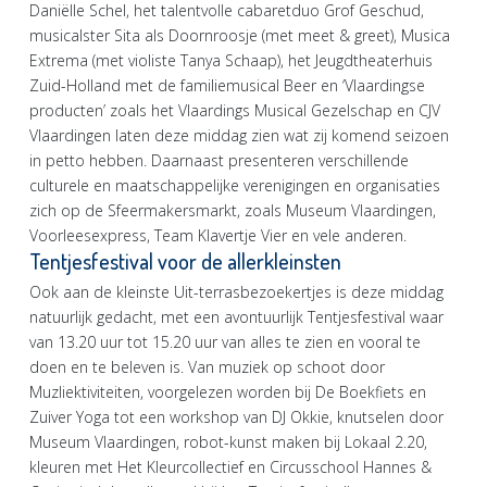
Daniëlle Schel, het talentvolle cabaretduo Grof Geschud,
musicalster Sita als Doornroosje (met meet & greet), Musica
Extrema (met violiste Tanya Schaap), het Jeugdtheaterhuis
Zuid-Holland met de familiemusical Beer en ‘Vlaardingse
producten’ zoals het Vlaardings Musical Gezelschap en CJV
Vlaardingen laten deze middag zien wat zij komend seizoen
in petto hebben. Daarnaast presenteren verschillende
culturele en maatschappelijke verenigingen en organisaties
zich op de Sfeermakersmarkt, zoals Museum Vlaardingen,
Voorleesexpress, Team Klavertje Vier en vele anderen.
Tentjesfestival voor de allerkleinsten
Ook aan de kleinste Uit-terrasbezoekertjes is deze middag
natuurlijk gedacht, met een avontuurlijk Tentjesfestival waar
van 13.20 uur tot 15.20 uur van alles te zien en vooral te
doen en te beleven is. Van muziek op schoot door
Muzliektiviteiten, voorgelezen worden bij De Boekfiets en
Zuiver Yoga tot een workshop van DJ Okkie, knutselen door
Museum Vlaardingen, robot-kunst maken bij Lokaal 2.20,
kleuren met Het Kleurcollectief en Circusschool Hannes &