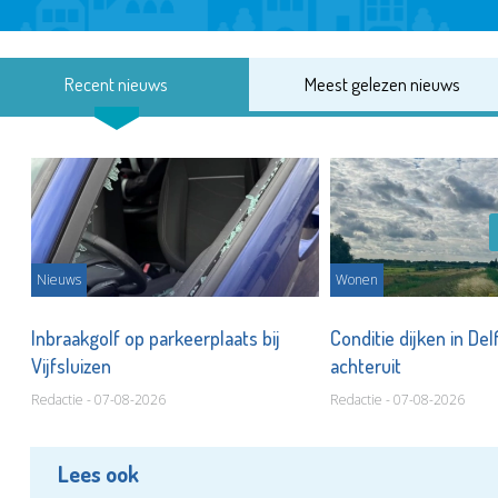
Recent nieuws
Meest gelezen nieuws
Nieuws
Wonen
Inbraakgolf op parkeerplaats bij
Conditie dijken in Del
Vijfsluizen
achteruit
Redactie - 07-08-2026
Redactie - 07-08-2026
Lees ook