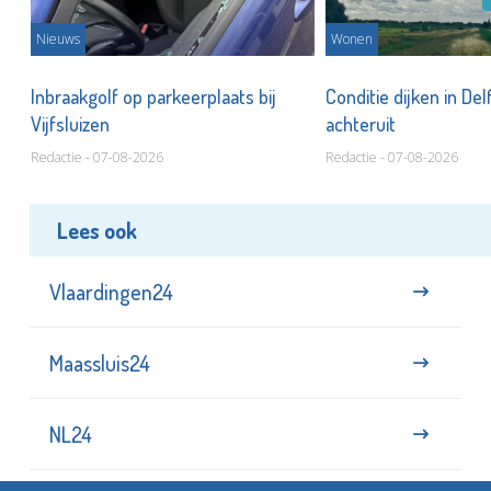
Nieuws
Wonen
Inbraakgolf op parkeerplaats bij
Conditie dijken in Del
Vijfsluizen
achteruit
Redactie - 07-08-2026
Redactie - 07-08-2026
Lees ook
Vlaardingen24
Maassluis24
NL24