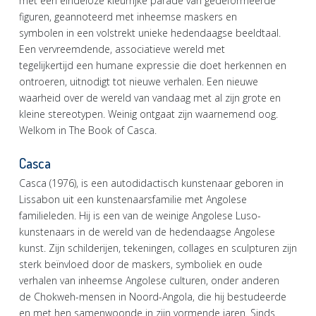
met een eindeloze kleurrijke parade van gedeformeerde
figuren, geannoteerd met inheemse maskers en
symbolen in een volstrekt unieke hedendaagse beeldtaal.
Een vervreemdende, associatieve wereld met
tegelijkertijd een humane expressie die doet herkennen en
ontroeren, uitnodigt tot nieuwe verhalen. Een nieuwe
waarheid over de wereld van vandaag met al zijn grote en
kleine stereotypen. Weinig ontgaat zijn waarnemend oog.
Welkom in The Book of Casca.
Casca
Casca (1976), is een autodidactisch kunstenaar geboren in
Lissabon uit een kunstenaarsfamilie met Angolese
familieleden. Hij is een van de weinige Angolese Luso-
kunstenaars in de wereld van de hedendaagse Angolese
kunst. Zijn schilderijen, tekeningen, collages en sculpturen zijn
sterk beïnvloed door de maskers, symboliek en oude
verhalen van inheemse Angolese culturen, onder anderen
de Chokweh-mensen in Noord-Angola, die hij bestudeerde
en met hen samenwoonde in zijn vormende jaren. Sinds