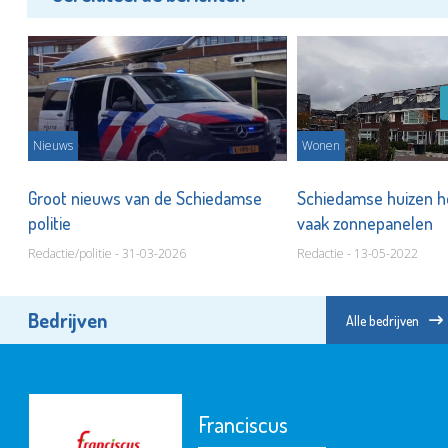
Nieuws
Wonen
Groot nieuws van de Schiedamse
Schiedamse huizen h
politie
vaak zonnepanelen
Redactie/politie - 31-03-2026
Redactie - 13-05-2022
Bedrijven
Alle bedrijven
Franciscus