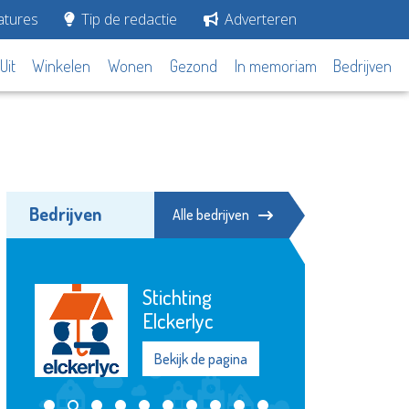
tures
Tip de redactie
Adverteren
Uit
Winkelen
Wonen
Gezond
In memoriam
Bedrijven
Bedrijven
Alle bedrijven
Scholengemeenschap
Spieringshoek
Bekijk de pagina