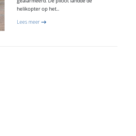
gealarmeerd. De piloot landde de
helikopter op het...
Lees meer