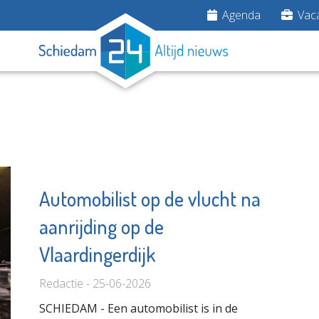
Agenda
Vaca
Automobilist op de vlucht na
aanrijding op de
nergy and
Stichting
ls Park
Elckerlyc
Vlaardingerdijk
dam
Bekijk de pagina
Redactie - 25-06-2026
e pagina
SCHIEDAM - Een automobilist is in de