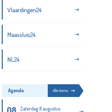
Code Geel vanwege hoge
Vlaardingen24
temperaturen
Redactie - 03-08-2026
Maassluis24
Inbraak bij Vlaardingse
brandweerkazerne
Redactie/Flashphoto - 04-08-
2026
NL24
Opnieuw een woningoverval in
Nieuwland?
Redactie - 01-08-2026
Agenda
Alle items
08
Zaterdag 8 augustus