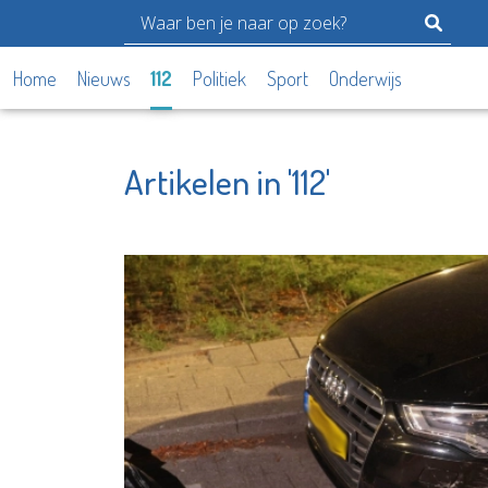
Home
Nieuws
112
Politiek
Sport
Onderwijs
Artikelen in '112'
Shell E
Lentiz Life
Chemica
College
Rotter
Bekijk de pagina
Bekijk d