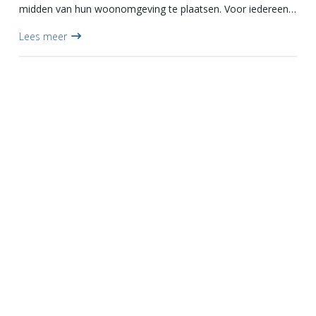
midden van hun woonomgeving te plaatsen. Voor iedereen
is het een obstakel dat het straatbeeld geweld aandoet,
Lees meer
vinden z...