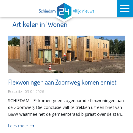
Artikelen in 'Wonen'
Flexwoningen aan Zoomweg komen er niet
Redactie - 03-04-2026
SCHIEDAM - Er komen geen zogenaamde flexwoningen aan
de Zoomweg. Die conclusie valt te trekken uit een brief van
B&W waarmee het de gemeenteraad bijpraat over de stand
van zaken voor wat betreft de realisatie van flexwoningen in
Lees meer
d...