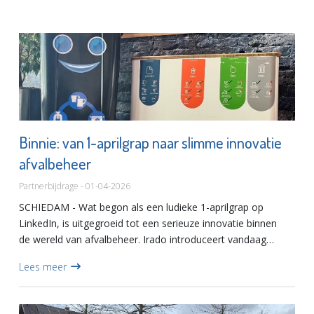
Binnie: van 1-aprilgrap naar slimme innovatie
afvalbeheer
Partnerbijdrage - 01-04-2026
SCHIEDAM - Wat begon als een ludieke 1-aprilgrap op
LinkedIn, is uitgegroeid tot een serieuze innovatie binnen
de wereld van afvalbeheer. Irado introduceert vandaag
officieel Binnie: een slimme afvalbak die realtime inzicht
Lees meer
geeft...