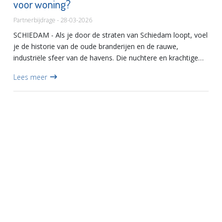
voor woning?
Partnerbijdrage - 28-03-2026
SCHIEDAM - Als je door de straten van Schiedam loopt, voel
je de historie van de oude branderijen en de rauwe,
industriële sfeer van de havens. Die nuchtere en krachtige
uitstraling zie je steeds vaker terug in de huiskamers van d...
Lees meer