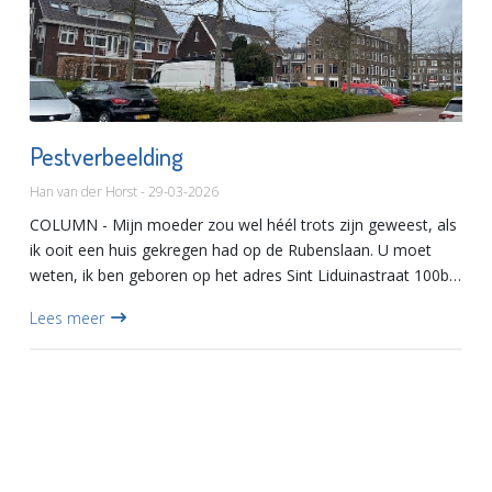
Pestverbeelding
Han van der Horst - 29-03-2026
COLUMN - Mijn moeder zou wel héél trots zijn geweest, als
ik ooit een huis gekregen had op de Rubenslaan. U moet
weten, ik ben geboren op het adres Sint Liduinastraat 100b.
Dat was netjes maar lang niet deftig. Bij ons in het west...
Lees meer