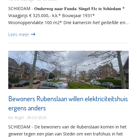
SCHIEDAM - 𝐎𝐧𝐝𝐞𝐫𝐰𝐞𝐠 𝐧𝐚𝐚𝐫 𝐅𝐮𝐧𝐝𝐚: 𝐒𝐢𝐧𝐠𝐞𝐥 𝟓𝟏𝐜 𝐭𝐞 𝐒𝐜𝐡𝐢𝐞𝐝𝐚𝐦 *
Vraagprijs € 325.000,- k.k.* Bouwjaar 1931*
Woonoppervlakte 100 m2* Drie kamersI𝘯 𝘩𝘦𝘵 𝘨𝘦𝘭𝘪𝘦𝘧𝘥𝘦 𝘦𝘯
𝘴𝘵𝘢𝘵𝘪𝘨𝘦 𝘤𝘦𝘯𝘵𝘳𝘶𝘮 𝘷𝘢𝘯 𝘚𝘤𝘩𝘪𝘦𝘥𝘢𝘮 𝘮𝘰𝘨𝘦𝘯 𝘸𝘪𝘫 𝘶 𝘥𝘦𝘻𝘦
Lees meer
𝘤𝘩𝘢𝘳𝘮𝘢𝘯𝘵𝘦 𝘦𝘯 𝘶𝘪𝘵𝘴𝘵𝘦𝘬𝘦𝘯𝘥 𝘰𝘯𝘥𝘦𝘳...
Bewoners Rubenslaan willen elektriciteitshuis
ergens anders
Kor Kegel - 28-03-2026
SCHIEDAM - De bewoners van de Rubenslaan komen in het
geweer tegen een plan van Stedin om een trafohuis in het