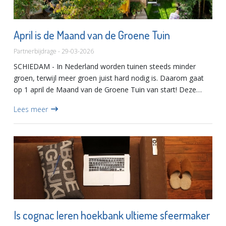
April is de Maand van de Groene Tuin
Partnerbijdrage - 29-03-2026
SCHIEDAM - In Nederland worden tuinen steeds minder
groen, terwijl meer groen juist hard nodig is. Daarom gaat
op 1 april de Maand van de Groene Tuin van start! Deze
maand staat in het teken van het groener en duurzamer
Lees meer
maken van...
Is cognac leren hoekbank ultieme sfeermaker