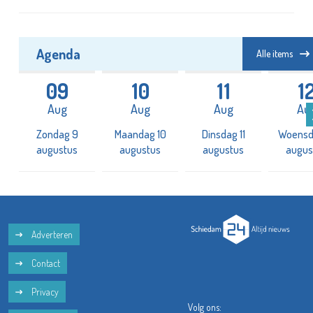
Agenda
Alle items
09
10
11
1
Aug
Aug
Aug
Au
2
Zondag 9
Maandag 10
Dinsdag 11
Woensd
augustus
augustus
augustus
augus
Adverteren
Contact
Privacy
Volg ons:
Disclaimer