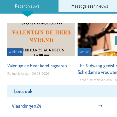
Recent nieuws
Meest gelezen nieuws
Winkelen
Nieuws
Valentijn de Heer komt signeren
Tbs & dwang geëist 
Schiedamse vrouwe
Partnerbijdrage - 06-08-2026
Cerberus/Frank van den Els
Lees ook
Vlaardingen24