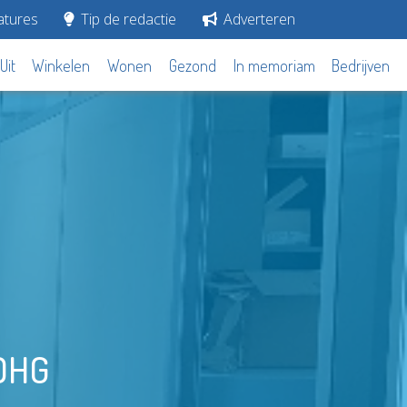
tures
Tip de redactie
Adverteren
Uit
Winkelen
Wonen
Gezond
In memoriam
Bedrijven
 DHG