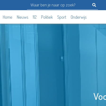
Home
Nieuws
112
Politiek
Sport
Onderwijs
Voo