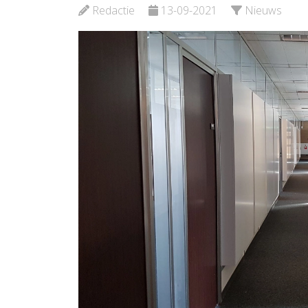
Verloskunde
Waterw
Redactie
13-09-2021
Nieuws
Noord
Bekijk de pagina
Bekijk d