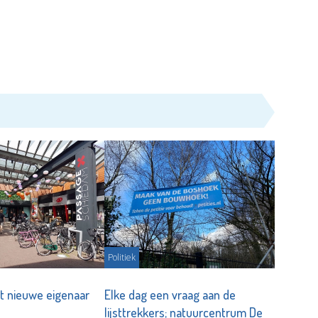
Politiek
gt nieuwe eigenaar
Elke dag een vraag aan de
lijsttrekkers; natuurcentrum De