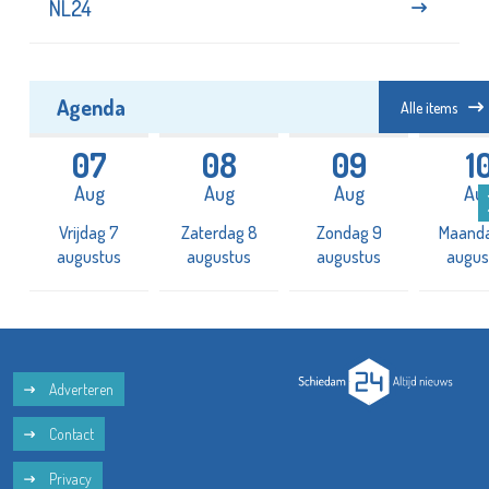
Agenda
Alle items
07
08
09
1
Aug
Aug
Aug
Au
Vrijdag 7
Zaterdag 8
Zondag 9
Maanda
augustus
augustus
augustus
augus
Adverteren
Contact
Privacy
Volg ons: