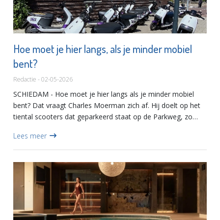
Hoe moet je hier langs, als je minder mobiel
bent?
Redactie - 02-05-2026
SCHIEDAM - Hoe moet je hier langs als je minder mobiel
bent? Dat vraagt Charles Moerman zich af. Hij doelt op het
tiental scooters dat geparkeerd staat op de Parkweg, zo
ongeveer op de hoek van de Van Haarenlaan, aan de kant
Lees meer
van d...