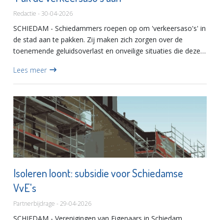
Redactie - 30-04-2026
SCHIEDAM - Schiedammers roepen op om 'verkeersaso's' in
de stad aan te pakken. Zij maken zich zorgen over de
toenemende geluidsoverlast en onveilige situaties die deze
verkeersdeelnemers veroorzaken.Gert Kalkman is het zat. Hij
Lees meer
st...
Isoleren loont: subsidie voor Schiedamse
VvE's
Partnerbijdrage - 29-04-2026
SCHIEDAM - Verenigingen van Eigenaars in Schiedam