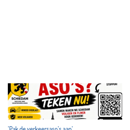
'Pak de verkeersaso's aan'