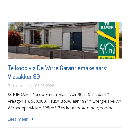
Te koop via De Witte Garantiemakelaars:
Vlasakker 90
Partnerbijdrage - 06-05-2026
SCHIEDAM - Nu op Funda: Vlasakker 90 in Schiedam *
Vraagprijs € 550.000,-- k.k.* Bouwjaar 1991* Energielabel A*
Woonoppervlakte 125m²* Zes kamers 𝘈𝘢𝘯 𝘥𝘦 𝘨𝘦𝘭𝘪𝘦𝘧𝘥𝘦
𝘝𝘭𝘢𝘴𝘢𝘬𝘬𝘦𝘳 𝘪𝘯 𝘥𝘦 𝘱𝘰𝘱𝘶𝘭𝘢𝘪𝘳𝘦 𝘸𝘪𝘫𝘬 𝘋𝘦 𝘈𝘬𝘬𝘦𝘳𝘴 𝘮𝘰𝘨𝘦𝘯 𝘸𝘪𝘫
Lees meer
𝘥𝘦𝘻𝘦 𝘳𝘦𝘤𝘦𝘯𝘵 𝘨𝘦𝘮𝘰𝘥...