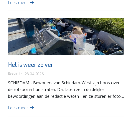
Lees meer
Het is weer zo ver
Redactie - 28-04-2026
SCHIEDAM - Bewoners van Schiedam-West zijn boos over
de rotzooi in hun straten. Dat laten ze in duidelijke
bewoordingen aan de redactie weten - en ze sturen er foto's
bij.In de Van Beverenstraat is op zaterdag, gisteren en
Lees meer
vandaag...