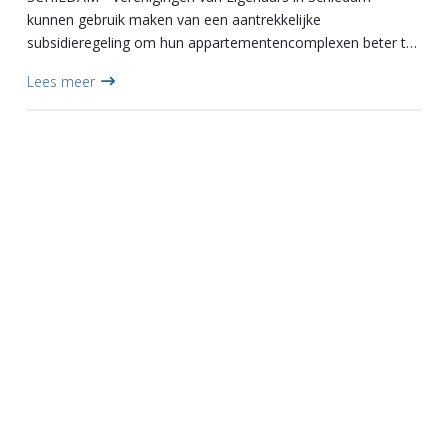
kunnen gebruik maken van een aantrekkelijke
subsidieregeling om hun appartementencomplexen beter te
isoleren. Daarmee wordt niet alleen het wooncomfort
Lees meer
verhoogd, maar ook flink bes...