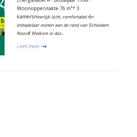
Energielabel A* Bouwjaar 1998*
Woonoppervlakte 76 m²* 3
kamers𝘏𝘦𝘦𝘳𝘭𝘪𝘫𝘬 𝘭𝘪𝘤𝘩𝘵, 𝘤𝘰𝘮𝘧𝘰𝘳𝘵𝘢𝘣𝘦𝘭 é𝘯
𝘪𝘯𝘴𝘵𝘢𝘱𝘬𝘭𝘢𝘢𝘳 𝘸𝘰𝘯𝘦𝘯 𝘢𝘢𝘯 𝘥𝘦 𝘳𝘢𝘯𝘥 𝘷𝘢𝘯 𝘚𝘤𝘩𝘪𝘦𝘥𝘢𝘮
𝘕𝘰𝘰𝘳𝘥! 𝘞𝘦𝘭𝘬𝘰𝘮 𝘪𝘯 𝘥𝘦𝘻...
Lees meer