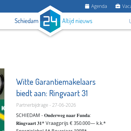
Agenda
Vaca
U
Witte Garantiemakelaars
biedt aan: Ringvaart 31
raktijk
Hospice de
Margriet
Partnerbijdrage - 27-06-2026
unde
Bekijk de pagina
SCHIEDAM - 𝐎𝐧𝐝𝐞𝐫𝐰𝐞𝐠 𝐧𝐚𝐚𝐫 𝐅𝐮𝐧𝐝𝐚:
e pagina
𝐑𝐢𝐧𝐠𝐯𝐚𝐚𝐫𝐭 𝟑𝟏* Vraagprijs € 350.000— k.k.*