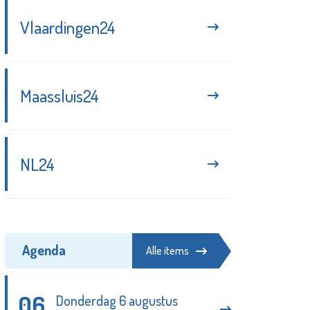
Vlaardingen24
Schiedam krijgt nieuw 35+-
dancefeest in Grote Kerk
Redactie - 31-07-2026
Maassluis24
Aanhouding voor huiselijk geweld
Redactie - 02-08-2026
NL24
Genieten van Ibiza-sferen bij
Herbergier Schiedam
Partnerbijdrage - 31-07-2026
Agenda
Alle items
06
Donderdag 6 augustus