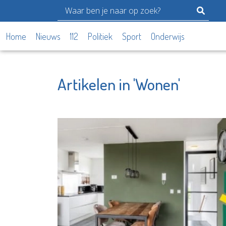
Home
Nieuws
112
Politiek
Sport
Onderwijs
Artikelen in 'Wonen'
Het Schiedams
Aleida P
Boekhuis
voor
Verlosk
Bekijk de pagina
Bekijk d