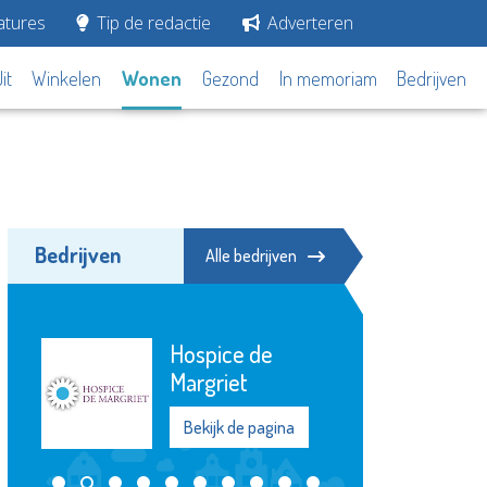
tures
Tip de redactie
Adverteren
it
Winkelen
Wonen
Gezond
In memoriam
Bedrijven
Bedrijven
Alle bedrijven
Schuldhulpmaatje
Bekijk de pagina