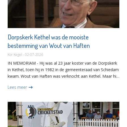
Dorpskerk Kethel was de mooiste
bestemming van Wout van Haften
Kor Kegel - 02-07-2026
IN MEMORIAM - Hij was al 23 jaar koster van de Dorpskerk
in Kethel, toen hij in 1982 in de gemeenteraad van Schiedam
kwam. Wout van Haften was verknocht aan Kethel. Maar hij
zou niet zoals zijn partijgenoot Piet Poot dat geambieer...
Lees meer