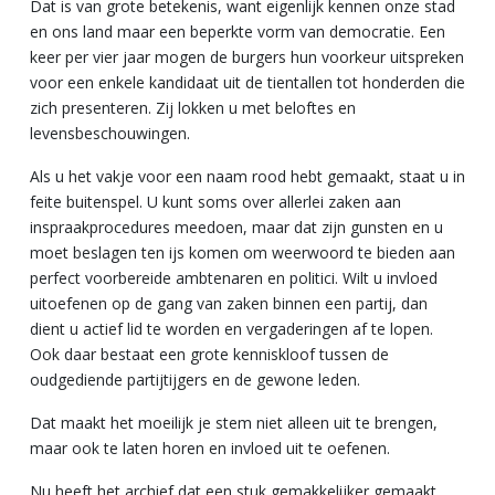
Dat is van grote betekenis, want eigenlijk kennen onze stad
en ons land maar een beperkte vorm van democratie. Een
keer per vier jaar mogen de burgers hun voorkeur uitspreken
voor een enkele kandidaat uit de tientallen tot honderden die
zich presenteren. Zij lokken u met beloftes en
levensbeschouwingen.
Als u het vakje voor een naam rood hebt gemaakt, staat u in
feite buitenspel. U kunt soms over allerlei zaken aan
inspraakprocedures meedoen, maar dat zijn gunsten en u
moet beslagen ten ijs komen om weerwoord te bieden aan
perfect voorbereide ambtenaren en politici. Wilt u invloed
uitoefenen op de gang van zaken binnen een partij, dan
dient u actief lid te worden en vergaderingen af te lopen.
Ook daar bestaat een grote kenniskloof tussen de
oudgediende partijtijgers en de gewone leden.
Dat maakt het moeilijk je stem niet alleen uit te brengen,
maar ook te laten horen en invloed uit te oefenen.
Nu heeft het archief dat een stuk gemakkelijker gemaakt.