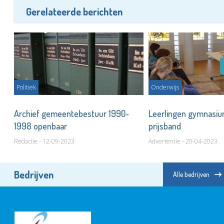
Gerelateerde berichten
Politiek
Onderwijs
 8
Archief gemeentebestuur 1990-
Leerlingen gymnasiu
1998 openbaar
prijsband
Redactie - 12-09-2023
Advertentie - 20-04-2023
Bedrijven
Alle bedrijven