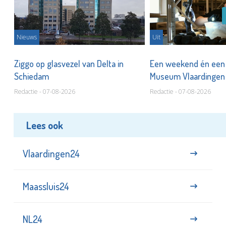
Nieuws
Uit
len
Ziggo op glasvezel van Delta in
Een weekend én een 
Schiedam
Museum Vlaardinge
Redactie - 07-08-2026
Redactie - 07-08-2026
Lees ook
Vlaardingen24
Maassluis24
NL24