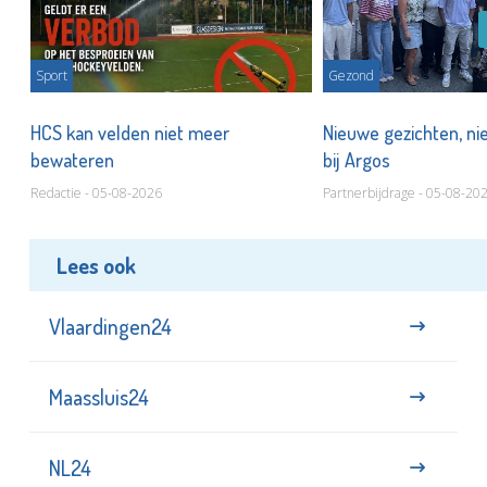
Sport
Gezond
HCS kan velden niet meer
Nieuwe gezichten, ni
bewateren
bij Argos
Redactie - 05-08-2026
Partnerbijdrage - 05-08-20
Lees ook
Vlaardingen24
Maassluis24
NL24